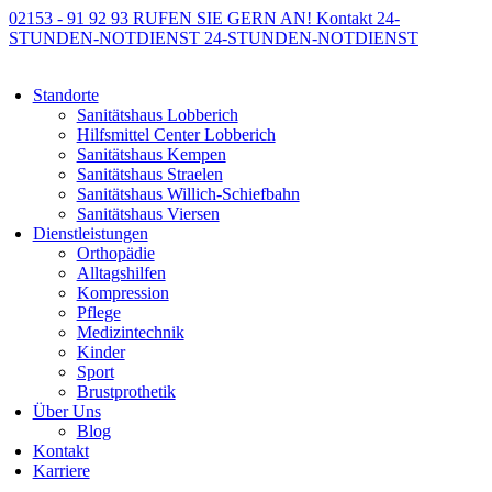
02153 - 91 92 93
RUFEN SIE GERN AN!
Kontakt
24-
STUNDEN-NOTDIENST
24-STUNDEN-NOTDIENST
Standorte
Sanitätshaus Lobberich
Hilfsmittel Center Lobberich
Sanitätshaus Kempen
Sanitätshaus Straelen
Sanitätshaus Willich-Schiefbahn
Sanitätshaus Viersen
Dienstleistungen
Orthopädie
Alltagshilfen
Kompression
Pflege
Medizintechnik
Kinder
Sport
Brustprothetik
Über Uns
Blog
Kontakt
Karriere