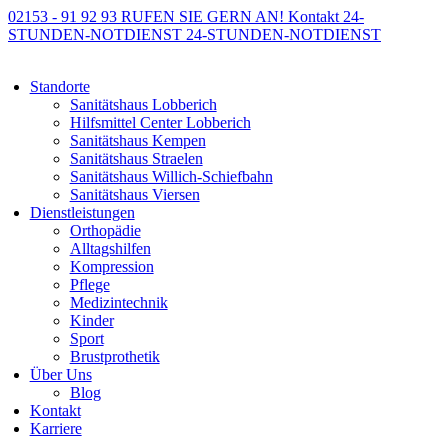
02153 - 91 92 93
RUFEN SIE GERN AN!
Kontakt
24-
STUNDEN-NOTDIENST
24-STUNDEN-NOTDIENST
Standorte
Sanitätshaus Lobberich
Hilfsmittel Center Lobberich
Sanitätshaus Kempen
Sanitätshaus Straelen
Sanitätshaus Willich-Schiefbahn
Sanitätshaus Viersen
Dienstleistungen
Orthopädie
Alltagshilfen
Kompression
Pflege
Medizintechnik
Kinder
Sport
Brustprothetik
Über Uns
Blog
Kontakt
Karriere