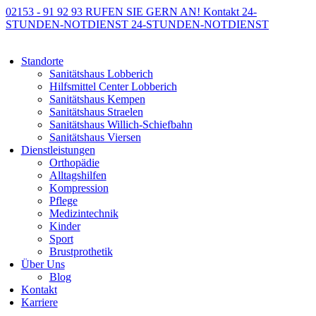
02153 - 91 92 93
RUFEN SIE GERN AN!
Kontakt
24-
STUNDEN-NOTDIENST
24-STUNDEN-NOTDIENST
Standorte
Sanitätshaus Lobberich
Hilfsmittel Center Lobberich
Sanitätshaus Kempen
Sanitätshaus Straelen
Sanitätshaus Willich-Schiefbahn
Sanitätshaus Viersen
Dienstleistungen
Orthopädie
Alltagshilfen
Kompression
Pflege
Medizintechnik
Kinder
Sport
Brustprothetik
Über Uns
Blog
Kontakt
Karriere