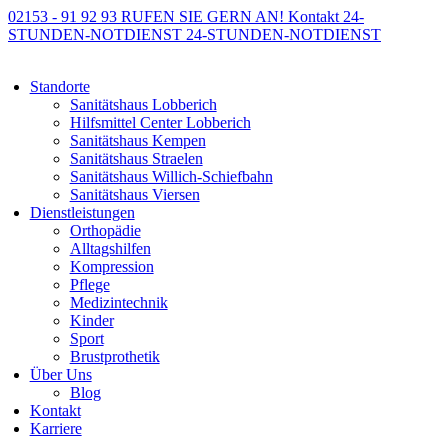
02153 - 91 92 93
RUFEN SIE GERN AN!
Kontakt
24-
STUNDEN-NOTDIENST
24-STUNDEN-NOTDIENST
Standorte
Sanitätshaus Lobberich
Hilfsmittel Center Lobberich
Sanitätshaus Kempen
Sanitätshaus Straelen
Sanitätshaus Willich-Schiefbahn
Sanitätshaus Viersen
Dienstleistungen
Orthopädie
Alltagshilfen
Kompression
Pflege
Medizintechnik
Kinder
Sport
Brustprothetik
Über Uns
Blog
Kontakt
Karriere