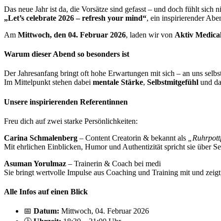
Das neue Jahr ist da, die Vorsätze sind gefasst – und doch fühlt sich n
„Let’s celebrate 2026 – refresh your mind“
, ein inspirierender Ab
Am
Mittwoch, den 04. Februar 2026
, laden wir von
Aktiv Medica
Warum dieser Abend so besonders ist
Der Jahresanfang bringt oft hohe Erwartungen mit sich – an uns selbst
Im Mittelpunkt stehen dabei
mentale Stärke
,
Selbstmitgefühl
und das
Unsere inspirierenden Referentinnen
Freu dich auf zwei starke Persönlichkeiten:
Carina Schmalenberg
– Content Creatorin & bekannt als
„Ruhrpott
Mit ehrlichen Einblicken, Humor und Authentizität spricht sie übe
Asuman Yorulmaz
– Trainerin & Coach bei medi
Sie bringt wertvolle Impulse aus Coaching und Training mit und zeig
Alle Infos auf einen Blick
📅
Datum:
Mittwoch, 04. Februar 2026