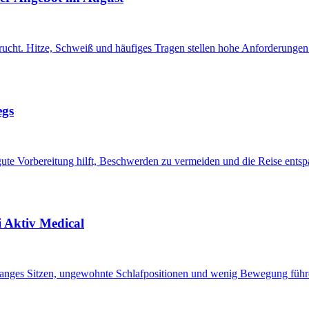
ht. Hitze, Schweiß und häufiges Tragen stellen hohe Anforderungen 
egs
te Vorbereitung hilft, Beschwerden zu vermeiden und die Reise entspa
i Aktiv Medical
 Langes Sitzen, ungewohnte Schlafpositionen und wenig Bewegung füh