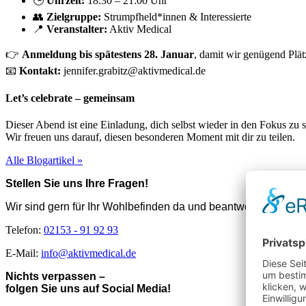
🕒
Uhrzeit:
18:30 – 21:00 Uhr
👥
Zielgruppe:
Strumpfheld*innen & Interessierte
📍
Veranstalter:
Aktiv Medical
👉
Anmeldung bis spätestens 28. Januar
, damit wir genügend Plä
📧
Kontakt:
jennifer.grabitz@aktivmedical.de
Let’s celebrate – gemeinsam
Dieser Abend ist eine Einladung, dich selbst wieder in den Fokus zu 
Wir freuen uns darauf, diesen besonderen Moment mit dir zu teilen.
Alle Blogartikel »
Stellen Sie uns Ihre Fragen!
Wir sind gern für Ihr Wohlbefinden da und beantworten gern I
Telefon:
02153 - 91 92 93
E-Mail:
info@aktivmedical.de
Nichts verpassen –
folgen Sie uns auf Social Media!