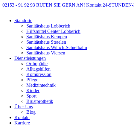
02153 - 91 92 93
RUFEN SIE GERN AN!
Kontakt
24-STUNDEN
Standorte
Sanitätshaus Lobberich
Hilfsmittel Center Lobberich
Sanitätshaus Kempen
Sanitätshaus Straelen
Sanitätshaus Willich-Schiefbahn
Sanitätshaus Viersen
Dienstleistungen
Orthopädie
Alltagshilfen
Kompression
Pflege
Medizintechnik
Kinder
Sport
Brustprothetik
Über Uns
Blog
Kontakt
Karriere