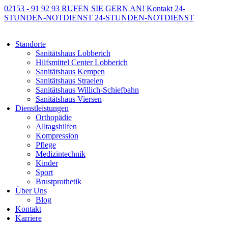
02153 - 91 92 93
RUFEN SIE GERN AN!
Kontakt
24-
STUNDEN-NOTDIENST
24-STUNDEN-NOTDIENST
Standorte
Sanitätshaus Lobberich
Hilfsmittel Center Lobberich
Sanitätshaus Kempen
Sanitätshaus Straelen
Sanitätshaus Willich-Schiefbahn
Sanitätshaus Viersen
Dienstleistungen
Orthopädie
Alltagshilfen
Kompression
Pflege
Medizintechnik
Kinder
Sport
Brustprothetik
Über Uns
Blog
Kontakt
Karriere