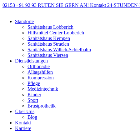
02153 - 91 92 93
RUFEN SIE GERN AN!
Kontakt
24-STUNDEN
Standorte
Sanitätshaus Lobberich
Hilfsmittel Center Lobberich
Sanitätshaus Kempen
Sanitätshaus Straelen
Sanitätshaus Willich-Schiefbahn
Sanitätshaus Viersen
Dienstleistungen
Orthopädie
Alltagshilfen
Kompression
Pflege
Medizintechnik
Kinder
Sport
Brustprothetik
Über Uns
Blog
Kontakt
Karriere