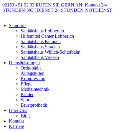
02153 - 91 92 93
RUFEN SIE GERN AN!
Kontakt
24-
STUNDEN-NOTDIENST
24-STUNDEN-NOTDIENST
Standorte
Sanitätshaus Lobberich
Hilfsmittel Center Lobberich
Sanitätshaus Kempen
Sanitätshaus Straelen
Sanitätshaus Willich-Schiefbahn
Sanitätshaus Viersen
Dienstleistungen
Orthopädie
Alltagshilfen
Kompression
Pflege
Medizintechnik
Kinder
Sport
Brustprothetik
Über Uns
Blog
Kontakt
Karriere